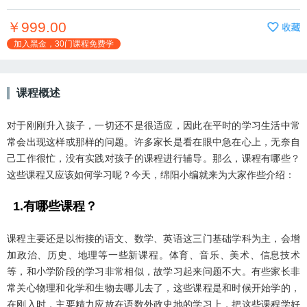
￥999.00
加入黑金，
30
门课程免费学
课程概述
对于刚刚升入孩子，一切还不是很适应，因此在平时的学习生活中常
常会出现这样或那样的问题。许多家长是看在眼中急在心上，无奈自
己工作很忙，没有实践对孩子的课程进行辅导。那么，课程有哪些？
这些课程又应该如何学习呢？今天，绵阳小编就来为大家作些介绍：
1.有哪些课程？
课程主要还是以衔接的语文、数学、英语这三门基础学科为主，会增
加政治、历史、地理等一些新课程。体育、音乐、美术、信息技术
等，和小学阶段的学习非常相似，故学习起来问题不大。有些家长非
常关心物理和化学和生物去哪儿去了，这些课程是和时候开始学的，
在刚入时，主要精力应放在语数外政史地的学习上，把这些课程学好