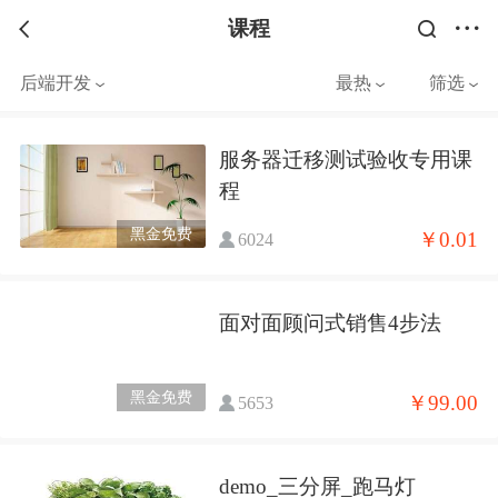
课程
后端开发
最热
筛选
服务器迁移测试验收专用课
程
黑金免费
￥0.01
6024
面对面顾问式销售4步法
黑金免费
￥99.00
5653
demo_三分屏_跑马灯