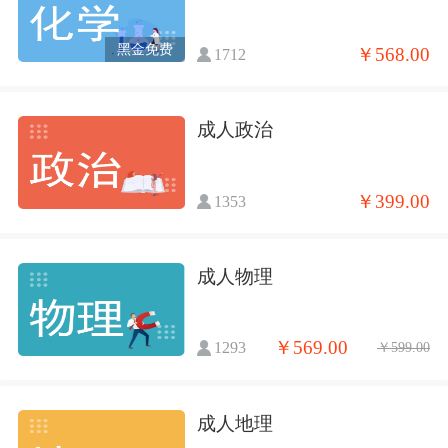
黑金免费
￥568.00
1712
成人政治
￥399.00
1353
成人物理
￥569.00
1293
￥599.00
成人地理